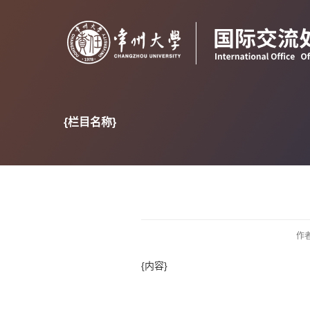
{栏目名称}
作者
{内容}