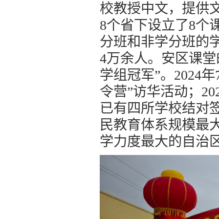
校
教授中文，提供
8个省
下
设立了
8个
分班和非学分班的
4万余人。
安区课堂
学组冠军”。202
令营”访华活动；20
已有四所学校结对
民教育体系规模最
学力度最大的自治