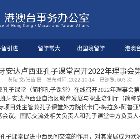
外智引进
留学常大
出国境留学
港澳
牙安达卢西亚孔子课堂召开2022年理事会
黄陵 文/张茹 摄
发布时间:
2022-10-14
已浏览:
603
次
亚孔子课堂（简称孔子课堂）在线召开
2022年理事
班牙安达卢西亚自治区教育发展与职业培训厅（
简称
际项目处主管兼孔子课堂外方院长卡门
•梅拉多•阿鲁
席会议。
国际交流处相关负责人和
孔子课堂中方
负责人
孔子课堂促进中西民间交流的作用，对其发展成为欧