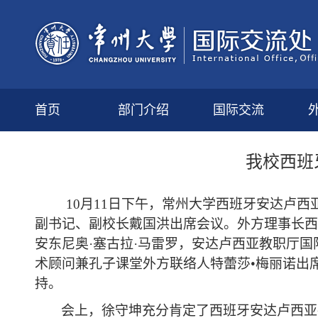
首页
部门介绍
国际交流
我校西班
10月11日下午，
常州大学西班牙安达卢西
副书记、副校长戴国洪出席会议。外方理事长
西
安东尼奥
·塞古拉·马雷罗，
安达卢西亚教职厅
国
术顾问兼孔子课堂外方联络人特蕾莎
•梅丽诺出
持。
会上，徐守坤充分肯定了西班牙安达卢西亚