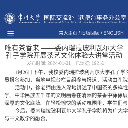
常大主页
/
旧版回顾
/
ENGLISH
Toggle
navigation
唯有茶香来 ——委内瑞拉玻利瓦尔大学
孔子学院开展茶艺文化体验大讲堂活动
发布时间:
2024-01-31
已浏览:
192
次
1月26日下午，我校委内瑞拉玻利瓦尔大学孔子
员报名参加，当地电视台栏目组参与报道，活动由孔院
活动中，徐老师由浅入深
地
讲述了中国茶的多样性
学。中华民族五千年的文明画卷在清幽的茶香中徐徐展
深厚的文化底蕴。在轻松愉快的活动氛围里，学生们与
今后，委内瑞拉玻利瓦尔大学孔子学院将为广大学
与中文教学的融合。